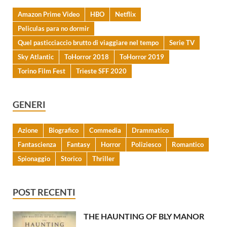
Amazon Prime Video
HBO
Netflix
Peliculas para no dormir
Quel pasticciaccio brutto di viaggiare nel tempo
Serie TV
Sky Atlantic
ToHorror 2018
ToHorror 2019
Torino Film Fest
Trieste SFF 2020
GENERI
Azione
Biografico
Commedia
Drammatico
Fantascienza
Fantasy
Horror
Poliziesco
Romantico
Spionaggio
Storico
Thriller
POST RECENTI
THE HAUNTING OF BLY MANOR