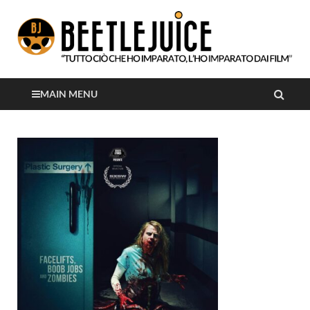
Tutto ciò che ho imparato, l'ho imparato dai film
Beetlejuice
MAIN MENU