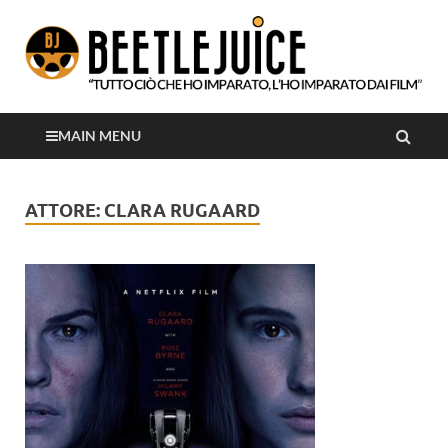
Tutto ciò che ho imparato, l'ho imparato dai film
Beetlejuice
MAIN MENU
ATTORE:
CLARA RUGAARD