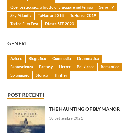
Quel pasticciaccio brutto di viaggiare nel tempo
Serie TV
Sky Atlantic
ToHorror 2018
ToHorror 2019
Torino Film Fest
Trieste SFF 2020
GENERI
Azione
Biografico
Commedia
Drammatico
Fantascienza
Fantasy
Horror
Poliziesco
Romantico
Spionaggio
Storico
Thriller
POST RECENTI
THE HAUNTING OF BLY MANOR
10 Settembre 2021