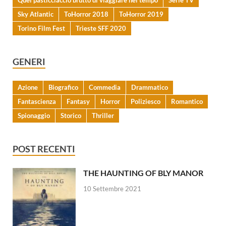
Sky Atlantic
ToHorror 2018
ToHorror 2019
Torino Film Fest
Trieste SFF 2020
GENERI
Azione
Biografico
Commedia
Drammatico
Fantascienza
Fantasy
Horror
Poliziesco
Romantico
Spionaggio
Storico
Thriller
POST RECENTI
THE HAUNTING OF BLY MANOR
10 Settembre 2021