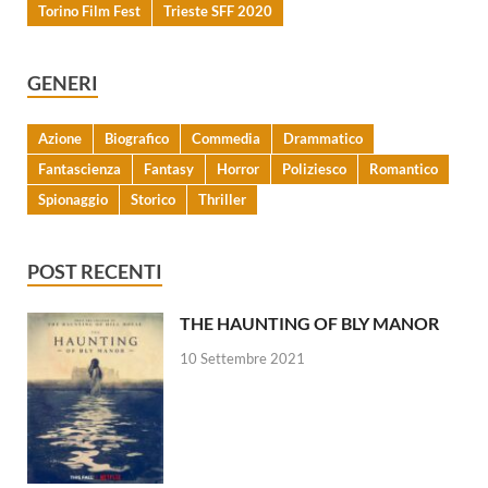
Torino Film Fest
Trieste SFF 2020
GENERI
Azione
Biografico
Commedia
Drammatico
Fantascienza
Fantasy
Horror
Poliziesco
Romantico
Spionaggio
Storico
Thriller
POST RECENTI
THE HAUNTING OF BLY MANOR
10 Settembre 2021