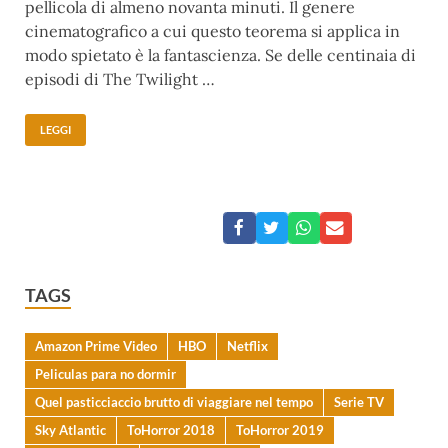
pellicola di almeno novanta minuti. Il genere
cinematografico a cui questo teorema si applica in
modo spietato è la fantascienza. Se delle centinaia di
episodi di The Twilight …
LEGGI
TAGS
Amazon Prime Video
HBO
Netflix
Peliculas para no dormir
Quel pasticciaccio brutto di viaggiare nel tempo
Serie TV
Sky Atlantic
ToHorror 2018
ToHorror 2019