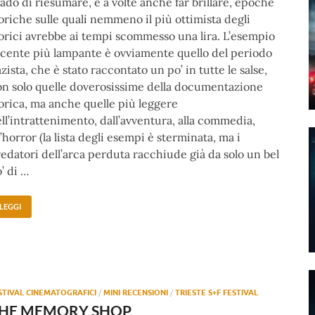
ado di riesumare, e a volte anche far brillare, epoche
oriche sulle quali nemmeno il più ottimista degli
orici avrebbe ai tempi scommesso una lira. L’esempio
cente più lampante è ovviamente quello del periodo
zista, che è stato raccontato un po’ in tutte le salse,
n solo quelle doverosissime della documentazione
orica, ma anche quelle più leggere
ll’intrattenimento, dall’avventura, alla commedia,
l’horror (la lista degli esempi è sterminata, ma i
edatori dell’arca perduta racchiude già da solo un bel
’ di …
LEGGI
STIVAL CINEMATOGRAFICI
/
MINI RECENSIONI
/
TRIESTE S+F FESTIVAL
HE MEMORY SHOP