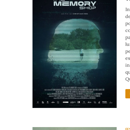
In
de
po
co
pa
lu
pe
es
in
qu
Qu
FE