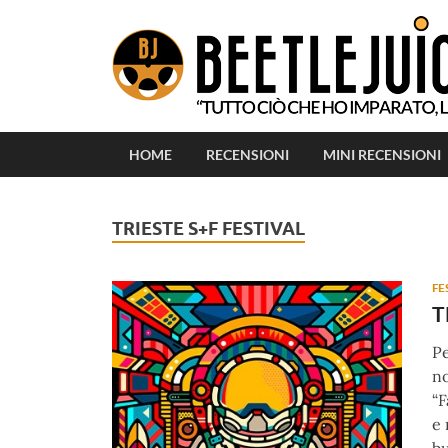
HOME
RECENSIONI
MINI RECENSIONI
TRIESTE S+F FESTIVAL
FE
T
Pe
no
“F
e 