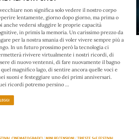
vecchiare non significa solo vedere il nostro corpo
perire lentamente, giorno dopo giorno, ma prima o
i anche vedersi sfuggire le proprie capacità
gnitive, in primis la memoria. Un carissimo prezzo da
gare per la nostra smania di voler vivere sempre più a
ngo. In un futuro prossimo però la tecnologia ci
rmetterà rivivere virtualmente i nostri ricordi, di
sere di nuovo ventenni, di fare nuovamente il bagno
 quel magnifico lago, di sentire ancora quelle voci e
ei suoni e festeggiare uno dei primi anniversari.
ei ricordi potremo persino …
LEGGI
STIVAL CINEMATOGRAFICI
/
MINI RECENSIONI
/
TRIESTE S+F FESTIVAL