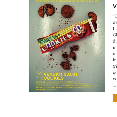
V
“L
de
fi
Gi
di
m
un
in
(r
qu
co
…