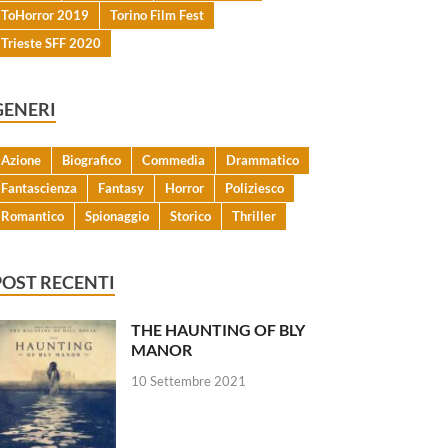
ToHorror 2019
Torino Film Fest
Trieste SFF 2020
GENERI
Azione
Biografico
Commedia
Drammatico
Fantascienza
Fantasy
Horror
Poliziesco
Romantico
Spionaggio
Storico
Thriller
POST RECENTI
THE HAUNTING OF BLY
MANOR
10 Settembre 2021