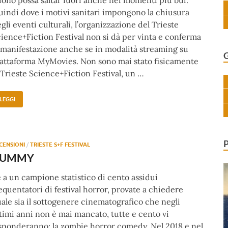
ono possa saltar fuori anche nei momenti più bui.
indi dove i motivi sanitari impongono la chiusura
gli eventi culturali, l’organizzazione del Trieste
ience+Fiction Festival non si dà per vinta e conferma
 manifestazione anche se in modalità streaming su
attaforma MyMovies. Non sono mai stato fisicamente
 Trieste Science+Fiction Festival, un …
LEGGI
CENSIONI
/
TRIESTE S+F FESTIVAL
YUMMY
 a un campione statistico di cento assidui
equentatori di festival horror, provate a chiedere
ale sia il sottogenere cinematografico che negli
timi anni non è mai mancato, tutte e cento vi
sponderanno: la zombie horror comedy. Nel 2018 e nel