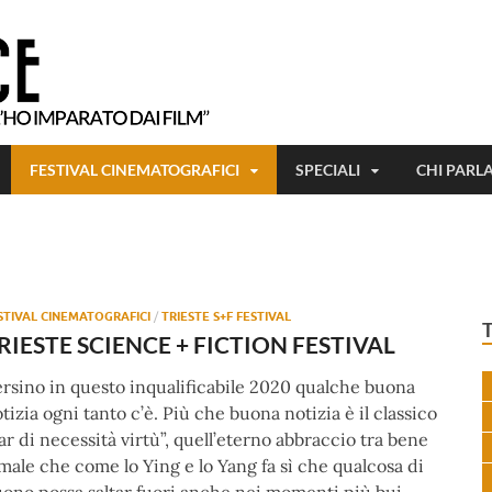
Tutto ciò che ho imparato, l'ho imparat
Beetlejuice
FESTIVAL CINEMATOGRAFICI
SPECIALI
CHI PARL
STIVAL CINEMATOGRAFICI
/
TRIESTE S+F FESTIVAL
RIESTE SCIENCE + FICTION FESTIVAL
rsino in questo inqualificabile 2020 qualche buona
tizia ogni tanto c’è. Più che buona notizia è il classico
ar di necessità virtù”, quell’eterno abbraccio tra bene
male che come lo Ying e lo Yang fa sì che qualcosa di