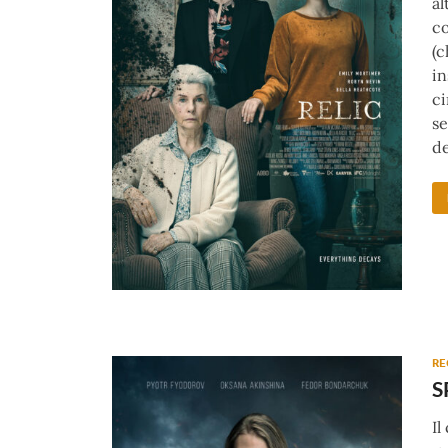
al
co
(c
in
ci
se
de
RE
S
Il