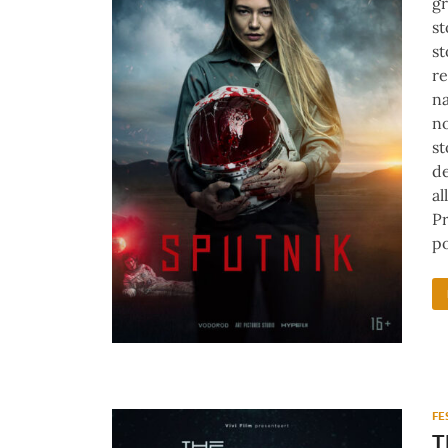
gr
st
st
re
na
no
st
de
al
Pr
po
FE
T