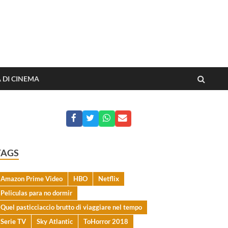
o dai film
A DI CINEMA
TAGS
Amazon Prime Video
HBO
Netflix
Peliculas para no dormir
Quel pasticciaccio brutto di viaggiare nel tempo
Serie TV
Sky Atlantic
ToHorror 2018