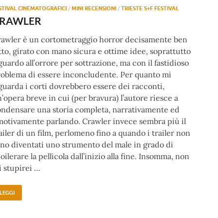
STIVAL CINEMATOGRAFICI
/
MINI RECENSIONI
/
TRIESTE S+F FESTIVAL
RAWLER
rawler è un cortometraggio horror decisamente ben
tto, girato con mano sicura e ottime idee, soprattutto
guardo all’orrore per sottrazione, ma con il fastidioso
oblema di essere inconcludente. Per quanto mi
guarda i corti dovrebbero essere dei racconti,
’opera breve in cui (per bravura) l’autore riesce a
ndensare una storia completa, narrativamente ed
otivamente parlando. Crawler invece sembra più il
ailer di un film, perlomeno fino a quando i trailer non
no diventati uno strumento del male in grado di
oilerare la pellicola dall’inizio alla fine. Insomma, non
 stupirei …
LEGGI