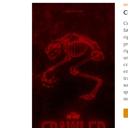
FE
C
C
fa
ri
pr
ri
un
co
em
tr
so
sp
mi