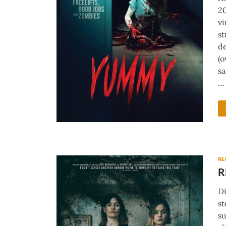
20
vi
st
de
(o
sa
…
RE
R
Di
st
su