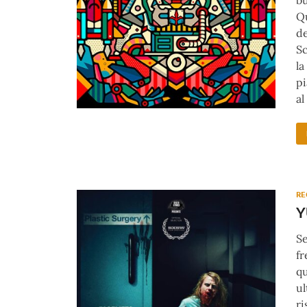
bu
Qu
de
Sc
la
pi
al
RE
Se
fr
qu
ul
ri