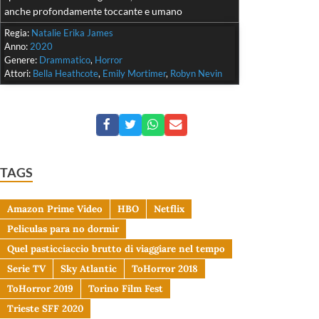
anche profondamente toccante e umano
Regia:
Natalie Erika James
Anno:
2020
Genere:
Drammatico
,
Horror
Attori:
Bella Heathcote
,
Emily Mortimer
,
Robyn Nevin
TAGS
Amazon Prime Video
HBO
Netflix
Peliculas para no dormir
Quel pasticciaccio brutto di viaggiare nel tempo
Serie TV
Sky Atlantic
ToHorror 2018
ToHorror 2019
Torino Film Fest
Trieste SFF 2020