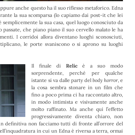
Eppure anche questo ha il suo riflesso metaforico. Edna
urante la sua scomparsa (lo capiamo dai post-it che lei
è semplicemente la sua casa, quel luogo conosciuto da
o passate, che piano piano il suo cervello malato le ha
imenti. I corridoi allora diventano luoghi sconosciuti,
oltiplicano, le porte svaniscono o si aprono su luoghi
Il finale di
Relic
è a suo modo
sorprendente, perché per qualche
istante si va dalle party del
body horror
, e
la cosa sembra stonare in un film che
fino a poco prima ci ha raccontato altro,
in modo intimista e visivamente anche
molto raffinato. Ma anche qui l’effetto
progressivamente diventa chiaro, non
n definitiva non facciamo tutti di fronte all’orrore del
ell’inquadratura in cui un Edna è riversa a terra, ormai