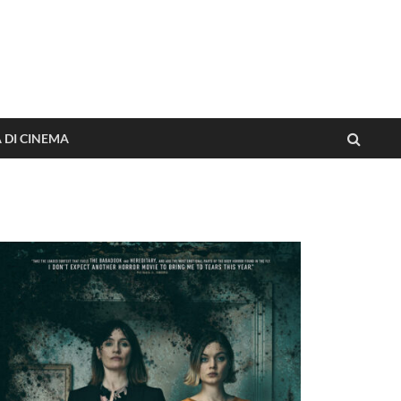
o dai film
A DI CINEMA