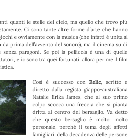
ti quanti le stelle del cielo, ma quello che trovo più
letamente. Ci sono tante altre forme d’arte che hanno
giochi e ovviamente con la musica (che infatti è unita al
 da prima dell’avvento del sonoro), ma il cinema su di
 senza paragoni. Se poi la pellicola è una di quelle
tatori, e io sono tra quei fortunati, allora per me il film
istica.
Così è successo con
Relic
, scritto e
diretto dalla regista giappo-australiana
Natalie Erika James, che al suo primo
colpo scocca una freccia che si pianta
dritta al centro del bersaglio. Va detto
che questo bersaglio è molto, molto
personale, perché il tema degli affetti
famigliari, della decadenza delle persone