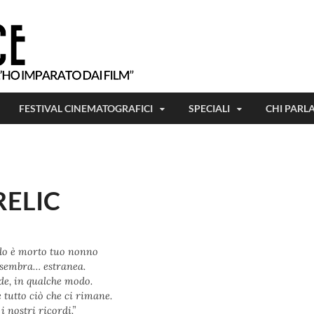
Tutto ciò che ho imparato, l'ho imparat
Beetlejuice
FESTIVAL CINEMATOGRAFICI
SPECIALI
CHI PARL
RELIC
o è morto tuo nonno
 sembra… estranea.
de, in qualche modo.
 tutto ciò che ci rimane.
 i nostri ricordi.”