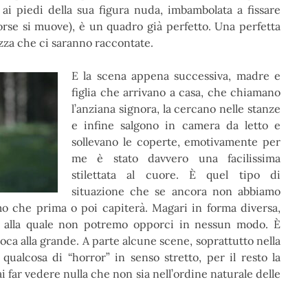
 ai piedi della sua figura nuda, imbambolata a fissare
orse si muove), è un quadro già perfetto. Una perfetta
rezza che ci saranno raccontate.
E la scena appena successiva, madre e
figlia che arrivano a casa, che chiamano
l’anziana signora, la cercano nelle stanze
e infine salgono in camera da letto e
sollevano le coperte, emotivamente per
me è stato davvero una facilissima
stilettata al cuore. È quel tipo di
situazione che se ancora non abbiamo
mo che prima o poi capiterà. Magari in forma diversa,
a alla quale non potremo opporci in nessun modo. È
ioca alla grande. A parte alcune scene, soprattutto nella
qualcosa di “horror” in senso stretto, per il resto la
ai far vedere nulla che non sia nell’ordine naturale delle