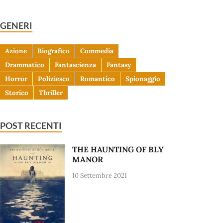
GENERI
Azione
Biografico
Commedia
Drammatico
Fantascienza
Fantasy
Horror
Poliziesco
Romantico
Spionaggio
Storico
Thriller
POST RECENTI
THE HAUNTING OF BLY
MANOR
10 Settembre 2021