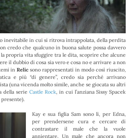
 inevitabile in cui si ritrova intrappolata, della perdita
a. Non credo che qualcuno in buona salute possa davvero
a propria vita sfuggire tra le dita, scoprire che alcune
vere il dubbio di cosa sia vero e cosa no e arrivare a non
 temi in
Relic
sono rappresentati in modo così riuscito,
ica e più “di genere”, credo sia perché arrivano
sta (una vicenda molto simile, anche se giocata su altri
a della serie
Castle Rock
, in cui l’anziana Sissy Spacek
 presente).
Kay e sua figlia Sam sono lì, per Edna,
per prendersene cura e cercare di
contrastare il male che la vuole
annientare. Un male che ancora non