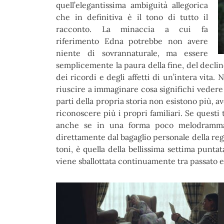
quell’elegantissima ambiguità allegorica
che in definitiva è il tono di tutto il
racconto. La minaccia a cui fa
riferimento Edna potrebbe non avere
niente di sovrannaturale, ma essere
semplicemente la paura della fine, del declino
dei ricordi e degli affetti di un’intera vit
riuscire a immaginare cosa significhi vedere l
parti della propria storia non esistono più, a
riconoscere più i propri familiari. Se questi
anche se in una forma poco melodrammat
direttamente dal bagaglio personale della regi
toni, è quella della bellissima settima puntat
viene sballottata continuamente tra passato e