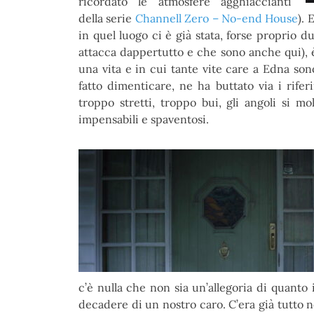
ricordato le atmosfere agghiaccianti
della serie
Channell Zero – No-end House
). 
in quel luogo ci è già stata, forse proprio d
attacca dappertutto e che sono anche qui), 
una vita e in cui tante vite care a Edna son
fatto dimenticare, ne ha buttato via i rifer
troppo stretti, troppo bui, gli angoli si m
impensabili e spaventosi.
c’è nulla che non sia un’allegoria di quanto i
decadere di un nostro caro. C’era già tutto n