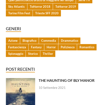
Sky Atlantic
ToHorror 2018
ToHorror 2019
Torino Film Fest
Trieste SFF 2020
GENERI
Azione
Biografico
Commedia
Drammatico
Fantascienza
Fantasy
Horror
Poliziesco
Romantico
Spionaggio
Storico
Thriller
POST RECENTI
THE HAUNTING OF BLY MANOR
10 Settembre 2021