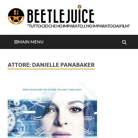
Tutto ciò che ho imparato, l'ho imparato dai film
Beetlejuice
MAIN MENU
ATTORE:
DANIELLE PANABAKER