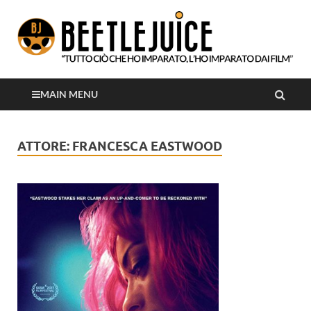
Tutto ciò che ho imparato, l'ho imparato dai film
Beetlejuice
MAIN MENU
ATTORE:
FRANCESCA EASTWOOD