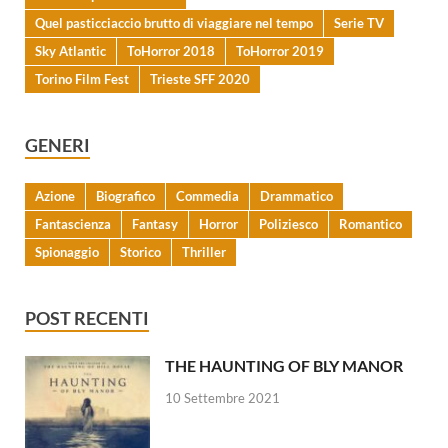
Quel pasticciaccio brutto di viaggiare nel tempo
Serie TV
Sky Atlantic
ToHorror 2018
ToHorror 2019
Torino Film Fest
Trieste SFF 2020
GENERI
Azione
Biografico
Commedia
Drammatico
Fantascienza
Fantasy
Horror
Poliziesco
Romantico
Spionaggio
Storico
Thriller
POST RECENTI
THE HAUNTING OF BLY MANOR
10 Settembre 2021