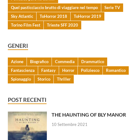
Quel pasticciaccio brutto di viaggiare nel tempo
Serie TV
Sky Atlantic
ToHorror 2018
ToHorror 2019
Torino Film Fest
Trieste SFF 2020
GENERI
Azione
Biografico
Commedia
Drammatico
Fantascienza
Fantasy
Horror
Poliziesco
Romantico
Spionaggio
Storico
Thriller
POST RECENTI
THE HAUNTING OF BLY MANOR
10 Settembre 2021