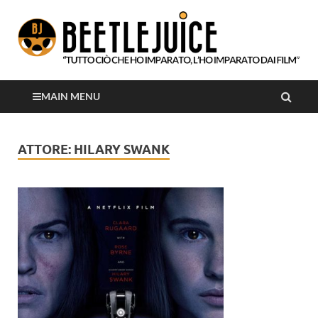
Tutto ciò che ho imparato, l'ho imparato dai film
Beetlejuice
MAIN MENU
ATTORE:
HILARY SWANK