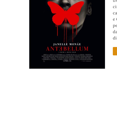
tr
ci
ca
e 
pe
da
di