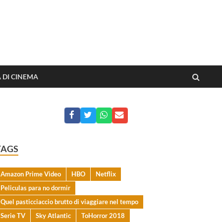
o dai film
A DI CINEMA
TAGS
Amazon Prime Video
HBO
Netflix
Peliculas para no dormir
Quel pasticciaccio brutto di viaggiare nel tempo
Serie TV
Sky Atlantic
ToHorror 2018