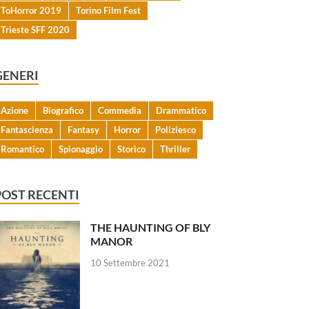
ToHorror 2019
Torino Film Fest
Trieste SFF 2020
GENERI
Azione
Biografico
Commedia
Drammatico
Fantascienza
Fantasy
Horror
Poliziesco
Romantico
Spionaggio
Storico
Thriller
POST RECENTI
THE HAUNTING OF BLY
MANOR
10 Settembre 2021