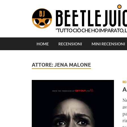
HOME
RECENSIONI
MINI RECENSIONI
ATTORE:
JENA MALONE
RE
A
No
av
pa
ri