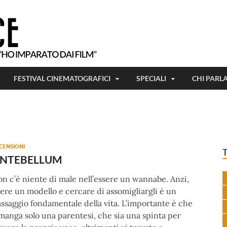
Tutto ciò che ho imparato, l'ho imparat
Beetlejuice
FESTIVAL CINEMATOGRAFICI
SPECIALI
CHI PARL
CENSIONI
NTEBELLUM
n c’è niente di male nell’essere un wannabe. Anzi,
ere un modello e cercare di assomigliargli è un
ssaggio fondamentale della vita. L’importante è che
manga solo una parentesi, che sia una spinta per