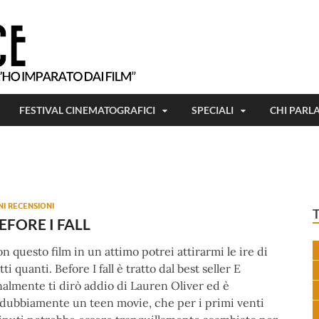
Tutto ciò che ho imparato, l'ho imparat
Beetlejuice
FESTIVAL CINEMATOGRAFICI
SPECIALI
CHI PARL
NI RECENSIONI
EFORE I FALL
n questo film in un attimo potrei attirarmi le ire di
tti quanti. Before I fall è tratto dal best seller E
nalmente ti dirò addio di Lauren Oliver ed è
dubbiamente un teen movie, che per i primi venti