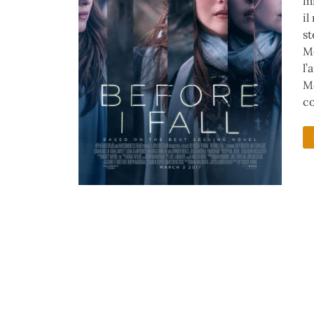
mi
il
st
M
l’
Mc
c