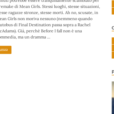
nuti potrebbe essere tranquillamente scambiato per
 remake di Mean Girls. Stessi luoghi, stesse situazioni,
esse ragazze stronze, stesse morti. Ah no, scusate, in
ean Girls non moriva nessuno (nemmeno quando
autobus di Final Destination passa sopra a Rachel
Adams). Già, perchè Before I fall non è una
ommedia, ma un dramma …
LEGGI