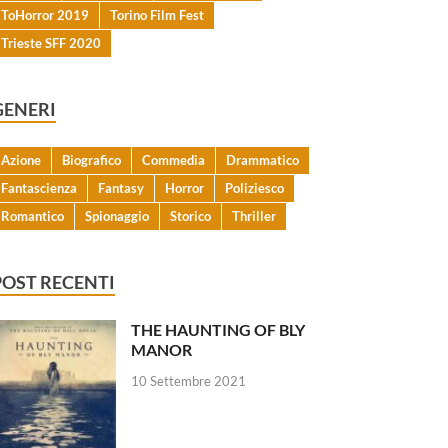
ToHorror 2019
Torino Film Fest
Trieste SFF 2020
GENERI
Azione
Biografico
Commedia
Drammatico
Fantascienza
Fantasy
Horror
Poliziesco
Romantico
Spionaggio
Storico
Thriller
POST RECENTI
THE HAUNTING OF BLY
MANOR
10 Settembre 2021