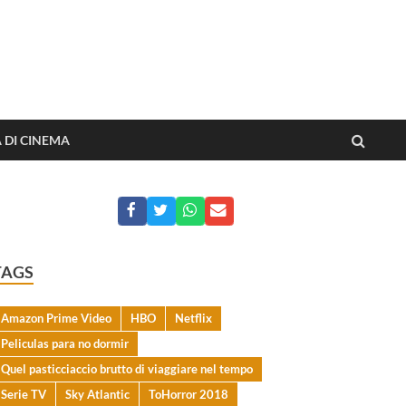
o dai film
A DI CINEMA
TAGS
Amazon Prime Video
HBO
Netflix
Peliculas para no dormir
Quel pasticciaccio brutto di viaggiare nel tempo
Serie TV
Sky Atlantic
ToHorror 2018