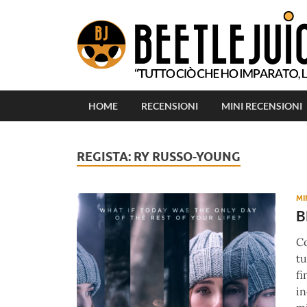
HOME
RECENSIONI
MINI RECENSIONI
REGISTA:
RY RUSSO-YOUNG
MI
B
Co
tu
fi
in