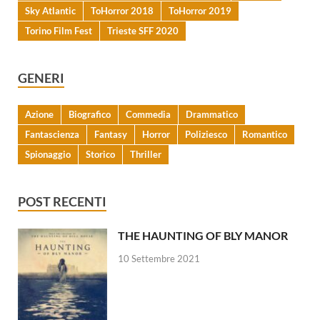
Sky Atlantic
ToHorror 2018
ToHorror 2019
Torino Film Fest
Trieste SFF 2020
GENERI
Azione
Biografico
Commedia
Drammatico
Fantascienza
Fantasy
Horror
Poliziesco
Romantico
Spionaggio
Storico
Thriller
POST RECENTI
THE HAUNTING OF BLY MANOR
10 Settembre 2021