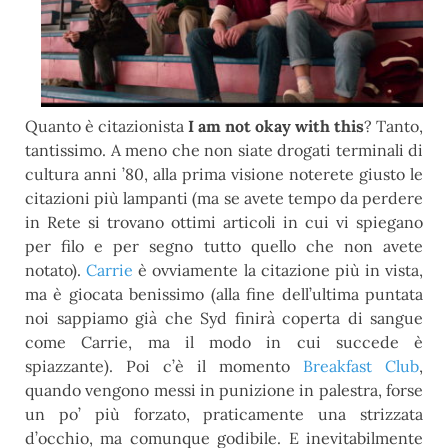
Quanto è citazionista
I am not okay with this
? Tanto,
tantissimo. A meno che non siate drogati terminali di
cultura anni ’80, alla prima visione noterete giusto le
citazioni più lampanti (ma se avete tempo da perdere
in Rete si trovano ottimi articoli in cui vi spiegano
per filo e per segno tutto quello che non avete
notato).
Carrie
è ovviamente la citazione più in vista,
ma è giocata benissimo (alla fine dell’ultima puntata
noi sappiamo già che Syd finirà coperta di sangue
come Carrie, ma il modo in cui succede è
spiazzante). Poi c’è il momento
Breakfast Club
,
quando vengono messi in punizione in palestra, forse
un po’ più forzato, praticamente una strizzata
d’occhio, ma comunque godibile. E inevitabilmente