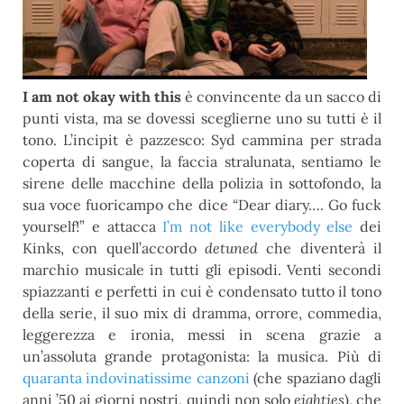
I am not okay with this
è convincente da un sacco di
punti vista, ma se dovessi sceglierne uno su tutti è il
tono. L’incipit è pazzesco: Syd cammina per strada
coperta di sangue, la faccia stralunata, sentiamo le
sirene delle macchine della polizia in sottofondo, la
sua voce fuoricampo che dice “Dear diary…. Go fuck
yourself!” e attacca
I’m not like everybody else
dei
Kinks, con quell’accordo
detuned
che diventerà il
marchio musicale in tutti gli episodi. Venti secondi
spiazzanti e perfetti in cui è condensato tutto il tono
della serie, il suo mix di dramma, orrore, commedia,
leggerezza e ironia, messi in scena grazie a
un’assoluta grande protagonista: la musica. Più di
quaranta indovinatissime canzoni
(che spaziano dagli
anni ’50 ai giorni nostri, quindi non solo
eighties
), che