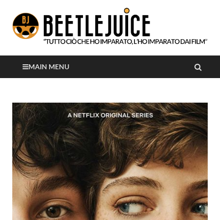
Tutto ciò che ho imparato, l'ho imparato dai film
Beetlejuice
MAIN MENU