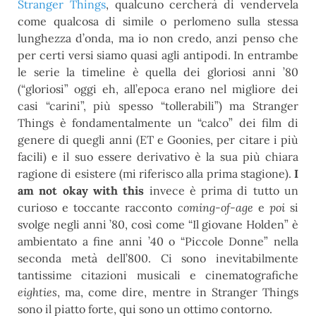
Stranger Things
, qualcuno cercherà di vendervela
come qualcosa di simile o perlomeno sulla stessa
lunghezza d’onda, ma io non credo, anzi penso che
per certi versi siamo quasi agli antipodi. In entrambe
le serie la timeline è quella dei gloriosi anni ’80
(“gloriosi” oggi eh, all’epoca erano nel migliore dei
casi “carini”, più spesso “tollerabili”) ma Stranger
Things è fondamentalmente un “calco” dei film di
genere di quegli anni (ET e Goonies, per citare i più
facili) e il suo essere derivativo è la sua più chiara
ragione di esistere (mi riferisco alla prima stagione).
I
am not okay with this
invece è prima di tutto un
curioso e toccante racconto
coming-of-age
e
poi
si
svolge negli anni ’80, così come “Il giovane Holden” è
ambientato a fine anni ’40 o “Piccole Donne” nella
seconda metà dell’800. Ci sono inevitabilmente
tantissime citazioni musicali e cinematografiche
eighties
, ma, come dire, mentre in Stranger Things
sono il piatto forte, qui sono un ottimo contorno.