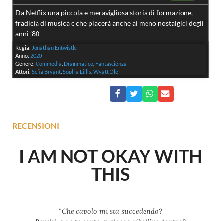
Da Netflix una piccola e meravigliosa storia di formazione,
fradicia di musica e che piacerà anche ai meno nostalgici degli
anni ’80
Regia:
Jonathan Entwistle
Anno:
2020
Genere:
Commedia
,
Drammatico
,
Fantascienza
Attori:
Sofia Bryant
,
Sophia Lillis
,
Wyatt Oleff
RECENSIONI
I AM NOT OKAY WITH
THIS
“Che cavolo mi sta succedendo?