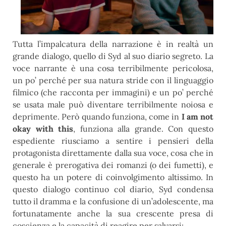
Tutta l’impalcatura della narrazione è in realtà un
grande dialogo, quello di Syd al suo diario segreto. La
voce narrante è una cosa terribilmente pericolosa,
un po’ perché per sua natura stride con il linguaggio
filmico (che racconta per immagini) e un po’ perché
se usata male può diventare terribilmente noiosa e
deprimente. Però quando funziona, come in
I am not
okay with this
, funziona alla grande. Con questo
espediente riusciamo a sentire i pensieri della
protagonista direttamente dalla sua voce, cosa che in
generale è prerogativa dei romanzi (o dei fumetti), e
questo ha un potere di coinvolgimento altissimo. In
questo dialogo continuo col diario, Syd condensa
tutto il dramma e la confusione di un’adolescente, ma
fortunatamente anche la sua crescente presa di
coscienza e la capacità di reagire per salvarsi: