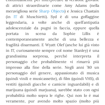
di attrici straordinarie come Amy Adams (nella
meravigliosa serie
Sharp Objects
) e Jessica Chastain
(in
IT
di Muschietti). Syd è di una goffaggine
leggendaria, a volte anche di quell’antipatia
adolescenziale da pugni in faccia, eppure quella
portata in scena da Sophie Lillis è
contemporaneamente anche di una bellezza e
fragilità disarmanti. E Wyatt Olef (anche lui già visto
in IT, curiosamente sempre col nome Stanley) è una
grandissima sorpresa, perché interpreta il
personaggio che probabilmente vi rimarrà più
impresso alla fine della serie. Negli anni ’80 un
personaggio del genere, appassionato di musica
(quindi vinili e musicassette), di film (quindi VHS), di
vestiti (quindi giacche e camicie inguardabili) e di
marijuana (quindi marjuana), sarebbe stato con ogni
probabilità molto sopra le righe. Qui non lo è mai
veramente, pur avendo molto spazio (molto più