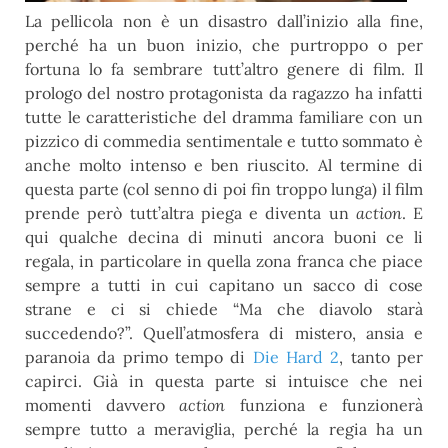
La pellicola non è un disastro dall’inizio alla fine,
perché ha un buon inizio, che purtroppo o per
fortuna lo fa sembrare tutt’altro genere di film. Il
prologo del nostro protagonista da ragazzo ha infatti
tutte le caratteristiche del dramma familiare con un
pizzico di commedia sentimentale e tutto sommato è
anche molto intenso e ben riuscito. Al termine di
questa parte (col senno di poi fin troppo lunga) il film
prende però tutt’altra piega e diventa un
action
. E
qui qualche decina di minuti ancora buoni ce li
regala, in particolare in quella zona franca che piace
sempre a tutti in cui capitano un sacco di cose
strane e ci si chiede “Ma che diavolo starà
succedendo?”. Quell’atmosfera di mistero, ansia e
paranoia da primo tempo di
Die Hard 2
, tanto per
capirci. Già in questa parte si intuisce che nei
momenti davvero
action
funziona e funzionerà
sempre tutto a meraviglia, perché la regia ha un