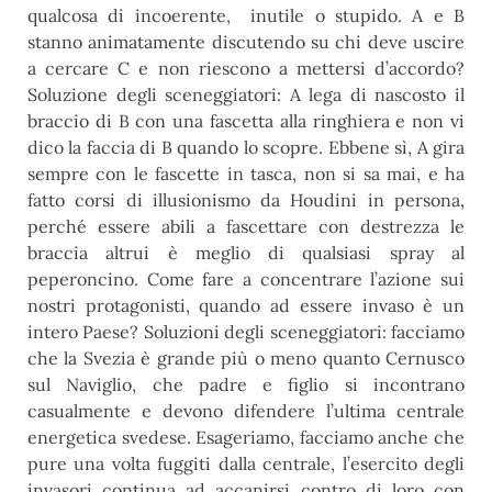
qualcosa di incoerente, inutile o stupido. A e B
stanno animatamente discutendo su chi deve uscire
a cercare C e non riescono a mettersi d’accordo?
Soluzione degli sceneggiatori: A lega di nascosto il
braccio di B con una fascetta alla ringhiera e non vi
dico la faccia di B quando lo scopre. Ebbene sì, A gira
sempre con le fascette in tasca, non si sa mai, e ha
fatto corsi di illusionismo da Houdini in persona,
perché essere abili a fascettare con destrezza le
braccia altrui è meglio di qualsiasi spray al
peperoncino. Come fare a concentrare l’azione sui
nostri protagonisti, quando ad essere invaso è un
intero Paese? Soluzioni degli sceneggiatori: facciamo
che la Svezia è grande più o meno quanto Cernusco
sul Naviglio, che padre e figlio si incontrano
casualmente e devono difendere l’ultima centrale
energetica svedese. Esageriamo, facciamo anche che
pure una volta fuggiti dalla centrale, l’esercito degli
invasori continua ad accanirsi contro di loro con