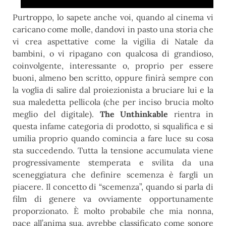
Purtroppo, lo sapete anche voi, quando al cinema vi
caricano come molle, dandovi in pasto una storia che
vi crea aspettative come la vigilia di Natale da
bambini, o vi ripagano con qualcosa di grandioso,
coinvolgente, interessante o, proprio per essere
buoni, almeno ben scritto, oppure finirà sempre con
la voglia di salire dal proiezionista a bruciare lui e la
sua maledetta pellicola (che per inciso brucia molto
meglio del digitale).
The Unthinkable
rientra in
questa infame categoria di prodotto, si squalifica e si
umilia proprio quando comincia a fare luce su cosa
sta succedendo. Tutta la tensione accumulata viene
progressivamente stemperata e svilita da una
sceneggiatura che definire scemenza è fargli un
piacere. Il concetto di “scemenza”, quando si parla di
film di genere va ovviamente opportunamente
proporzionato. È molto probabile che mia nonna,
pace all’anima sua, avrebbe classificato come sonore