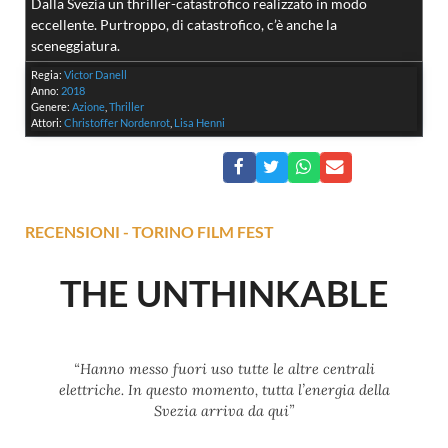
Dalla Svezia un thriller-catastrofico realizzato in modo
eccellente. Purtroppo, di catastrofico, c’è anche la
sceneggiatura.
Regia:
Victor Danell
Anno:
2018
Genere:
Azione
,
Thriller
Attori:
Christoffer Nordenrot
,
Lisa Henni
RECENSIONI
-
TORINO FILM FEST
THE UNTHINKABLE
“Hanno messo fuori uso tutte le altre centrali
elettriche. In questo momento, tutta l’energia della
Svezia arriva da qui”