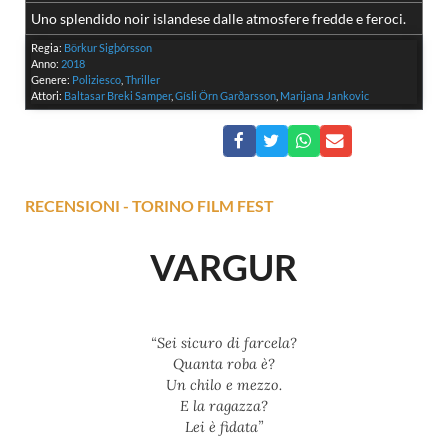
Uno splendido noir islandese dalle atmosfere fredde e feroci.
Regia:
Börkur Sigþórsson
Anno:
2018
Genere:
Poliziesco
,
Thriller
Attori:
Baltasar Breki Samper
,
Gísli Örn Garðarsson
,
Marijana Jankovic
RECENSIONI
-
TORINO FILM FEST
VARGUR
“Sei sicuro di farcela?
Quanta roba è?
Un chilo e mezzo.
E la ragazza?
Lei è fidata”