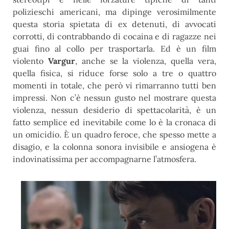
polizieschi americani, ma dipinge verosimilmente
questa storia spietata di ex detenuti, di avvocati
corrotti, di contrabbando di cocaina e di ragazze nei
guai fino al collo per trasportarla. Ed è un film
violento
Vargur
, anche se la violenza, quella vera,
quella fisica, si riduce forse solo a tre o quattro
momenti in totale, che però vi rimarranno tutti ben
impressi. Non c’è nessun gusto nel mostrare questa
violenza, nessun desiderio di spettacolarità, è un
fatto semplice ed inevitabile come lo è la cronaca di
un omicidio. È un quadro feroce, che spesso mette a
disagio, e la colonna sonora invisibile e ansiogena è
indovinatissima per accompagnarne l’atmosfera.