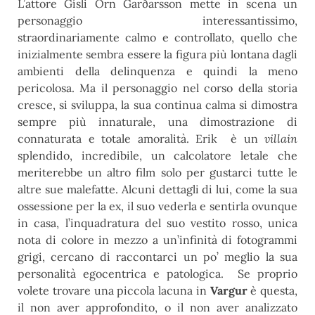
L’
attore Gísli Örn Garðarsson mette in scena un
personaggio interessantissimo,
straordinariamente
calmo e controllato, quello che
inizialmente sembra essere la figura più lontana dagli
ambienti della delinquenza e quindi la meno
pericolosa. Ma il personaggio nel corso della storia
cresce, si sviluppa, la sua continua calma si dimostra
sempre più innaturale, una dimostrazione di
connaturata e totale amoralità. Erik è un
villain
splendido, incredibile, un calcolatore letale che
meriterebbe un altro film solo per gustarci tutte le
altre sue malefatte. Alcuni dettagli di lui, come la sua
ossessione per la ex, il suo vederla e sentirla ovunque
in casa, l’inquadratura del suo vestito rosso, unica
nota di colore in mezzo a un’infinità di fotogrammi
grigi, cercano di raccontarci un po’ meglio la sua
personalità egocentrica e patologica. Se proprio
volete trovare una piccola lacuna in
Vargur
è questa,
il non aver approfondito, o il non aver analizzato