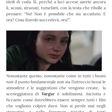
titoli di coda. Sì, perché a luci accese sarete ancora
lì, scossi, straziati, tumefatti, con la testa che ribolle a
pensare: “No! Non è possibile che sia accaduto. E
ora? Cosa diavolo succederà, ora?”.
Nonostante questo, nonostante come in tutti i buoni
noir
il punto fondamentale non sia l’intreccio bensì le
atmosfere e le suggestioni che vengono create, la
sceneggiatura di
Vargur
è solidissima. Asciutta e
ficcante come dovrebbero
essere sempre tutti i film
che vogliono colpire duro. Non si perde mai negli
stereotipi e nelle forzature tipiche di tanti