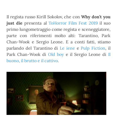
Il regista russo Kirill Sokolov, che con
Why don’t you
just die
presenta al
ToHorror Film Fest 2019
il suo
primo lungometraggio come regista e sceneggiatore,
parte con riferimenti molto alti: Tarantino, Park
Chan-Wook e Sergio Leone. E a conti fatti, stiamo
parlando del Tarantino di
Le iene
e
Pulp Fiction
, il
Park Chan-Wook di
Old boy
e il Sergio Leone di
Il
buono, il brutto e il cattivo
.