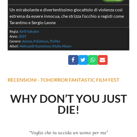
Un mirabolante e divertentissimo giocattolo di violenza così
estrema da essere innocua, che strizza l’occhio a registi come
Tarantino e Sergio Leone
Regia:
Kirill Sokolov
Anno:
2019
Genere:
Azione
,
Poliziesco
,
Thriller
Attori:
Aleksandr Kuznetsov
,
Vitaliy Khaev
RECENSIONI
-
TOHORROR FANTASTIC FILM FEST
WHY DON’T YOU JUST
DIE!
“Voglio che tu uccida un uomo per me”