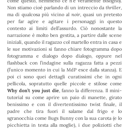
come questo, nemmeno ce n’è veramente bisogno).
Non stiamo cioè parlando di un intreccio da
thriller
,
ma di qualcosa più vicino al
noir
, quasi un pretesto
per far agire e agitare i personaggi in questo
contesto ai limiti dell’assurdo. Ciò nonostante la
narrazione è molto ben gestita, a partire dalle scene
iniziali, quando il ragazzo col martello entra in casa e
le sue motivazioni si fanno chiare fotogramma dopo
fotogramma e dialogo dopo dialogo, oppure nel
flashback con l’indagine sulla ragazza fatta a pezzi
(l’unico momento in cui la MdP esce dalla stanza). E
poi ci sono quei dettagli curatissimi che in ogni
pellicola, sopratutto quelle piccole e stilose come
Why don’t you just die
, fanno la differenza. Il mini-
tutorial su come aprire un paio di manette, girato
benissimo e con il divertentissimo twist finale, il
padre che tira fuori il salame dal frigo e lo
sgranocchia come Bugs Bunny con la sua carota (e lo
picchietta in testa alla moglie), i due poliziotti che