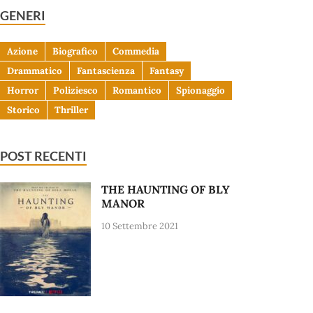
GENERI
Azione
Biografico
Commedia
Drammatico
Fantascienza
Fantasy
Horror
Poliziesco
Romantico
Spionaggio
Storico
Thriller
POST RECENTI
THE HAUNTING OF BLY
MANOR
10 Settembre 2021