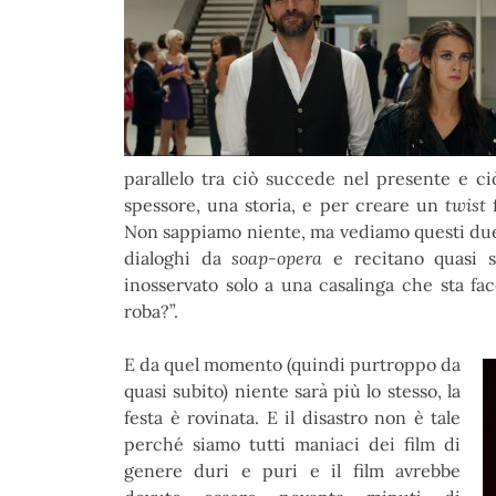
parallelo tra ciò succede nel presente e ci
spessore, una storia, e per creare un
twist
Non sappiamo niente, ma vediamo questi due 
dialoghi da
soap-opera
e recitano quasi 
inosservato solo a una casalinga che sta fa
roba?”.
E da quel momento (quindi purtroppo da
quasi subito) niente sarà più lo stesso, la
festa è rovinata. E il disastro non è tale
perché siamo tutti maniaci dei film di
genere duri e puri e il film avrebbe