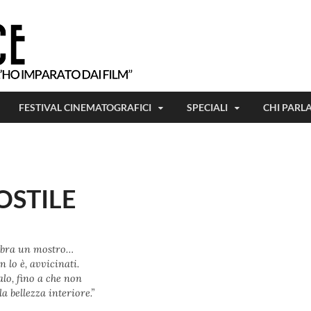
Tutto ciò che ho imparato, l'ho imparat
Beetlejuice
FESTIVAL CINEMATOGRAFICI
SPECIALI
CHI PARL
OSTILE
bra un mostro…
 lo è, avvicinati.
lo, fino a che non
la bellezza interiore.”