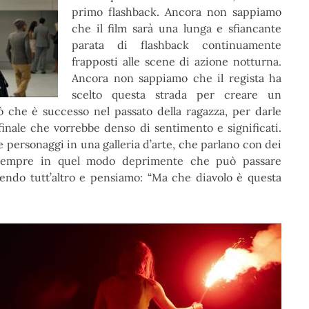
primo flashback. Ancora non sappiamo
che il film sarà una lunga e sfiancante
parata di flashback continuamente
frapposti alle scene di azione notturna.
Ancora non sappiamo che il regista ha
scelto questa strada per creare un
ò che è successo nel passato della ragazza, per darle
finale che vorrebbe denso di sentimento e significati.
personaggi in una galleria d’arte, che parlano con dei
sempre in quel modo deprimente che può passare
cendo tutt’altro e pensiamo: “Ma che diavolo è questa