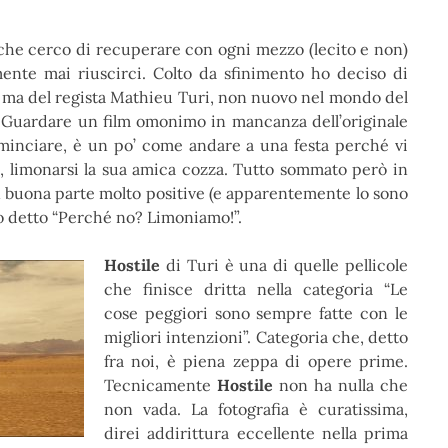
 che cerco di recuperare con ogni mezzo (lecito e non)
ente mai riuscirci. Colto da sfinimento ho deciso di
 ma del regista Mathieu Turi, non nuovo nel mondo del
a. Guardare un film omonimo in mancanza dell’originale
nciare, è un po’ come andare a una festa perché vi
da, limonarsi la sua amica cozza. Tutto sommato però in
 in buona parte molto positive (e apparentemente lo sono
o detto “Perché no? Limoniamo!”.
Hostile
di Turi è una di quelle pellicole
che finisce dritta nella categoria “Le
cose peggiori sono sempre fatte con le
migliori intenzioni”. Categoria che, detto
fra noi, è piena zeppa di opere prime.
Tecnicamente
Hostile
non ha nulla che
non vada. La fotografia è curatissima,
direi addirittura eccellente nella prima