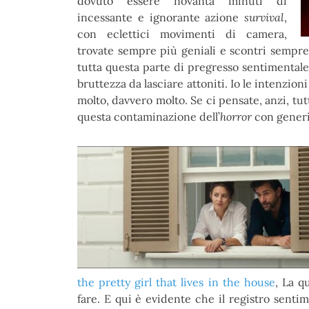
dovuto essere novanta minuti di
incessante e ignorante azione
survival
,
con eclettici movimenti di camera,
trovate sempre più geniali e scontri sempre
tutta questa parte di pregresso sentimentale è
bruttezza da lasciare attoniti. Io le intenzioni
molto, davvero molto. Se ci pensate, anzi, t
questa contaminazione dell’
horror
con generi 
the pretty girl that lives in the house
, La q
fare. E qui è evidente che il registro sent