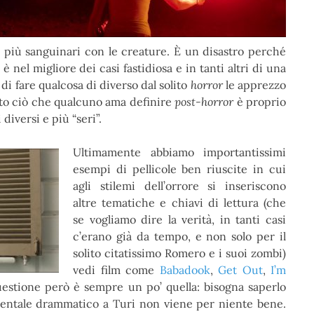
 più sanguinari con le creature. È un disastro perché
 nel migliore dei casi fastidiosa e in tanti altri di una
 di fare qualcosa di diverso dal solito
horror
le apprezzo
utto ciò che qualcuno ama definire
post-horror
è proprio
diversi e più “seri”.
Ultimamente abbiamo importantissimi
esempi di pellicole ben riuscite in cui
agli stilemi dell’orrore si inseriscono
altre tematiche e chiavi di lettura (che
se vogliamo dire la verità, in tanti casi
c’erano già da tempo, e non solo per il
solito citatissimo Romero e i suoi zombi)
vedi film come
Babadook
,
Get Out
,
I’m
uestione però è sempre un po’ quella: bisogna saperlo
imentale drammatico a Turi non viene per niente bene.