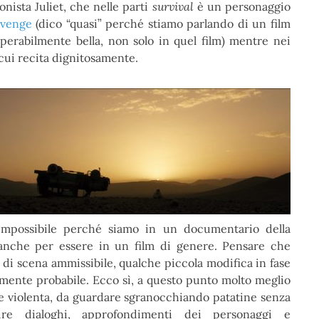
nista Juliet, che nelle parti
survival
è un personaggio
evenge
(dico “quasi” perché stiamo parlando di un film
perabilmente bella, non solo in quel film) mentre nei
cui recita dignitosamente.
 impossibile perché siamo in un documentario della
 anche per essere in un film di genere. Pensare che
di scena ammissibile, qualche piccola modifica in fase
amente probabile. Ecco sì, a questo punto molto meglio
e violenta, da guardare sgranocchiando patatine senza
re dialoghi, approfondimenti dei personaggi e