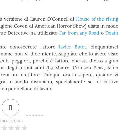
ima versione di Lauren O’Connell di
House of the rising
a stagione Coven di American Horror Show) usata in modo
True Detective ha utilizzato
Far from any Road
o
Death
te conoscerete l’attore
Javier Botet
, cinquantasei
 nome non vi dice niente, sappiate che lo avete visto
cubi peggiori, perché è l’attore che sta dietro a gran
ror degli ultimi anni (La Madre, Crimson Peak, Alien
reta un mietitore. Dunque ora lo sapete, quando vi
gra in modo disumano, specialmente se ha cattive
ico pennellone di Javier.
0
oto all'articolo