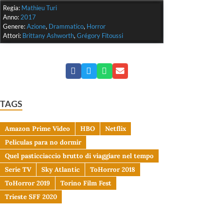
Regia:
Mathieu Turi
Anno:
2017
Genere:
Azione
,
Drammatico
,
Horror
Attori:
Brittany Ashworth
,
Grégory Fitoussi
TAGS
Amazon Prime Video
HBO
Netflix
Peliculas para no dormir
Quel pasticciaccio brutto di viaggiare nel tempo
Serie TV
Sky Atlantic
ToHorror 2018
ToHorror 2019
Torino Film Fest
Trieste SFF 2020