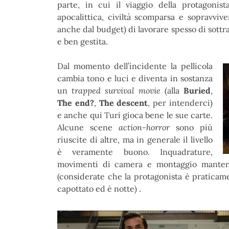
parte, in cui il viaggio della protagonist
apocalittica, civiltà scomparsa e sopravviv
anche dal budget) di lavorare spesso di sottr
e ben gestita.
Dal momento dell’incidente la pellicola
cambia tono e luci e diventa in sostanza
un
trapped survival movie
(alla
Buried
,
The end?
,
The descent
, per intenderci)
e anche qui Turi gioca bene le sue carte.
Alcune scene
action-horror
sono più
riuscite di altre, ma in generale il livello
è veramente buono. Inquadrature,
movimenti di camera e montaggio manteng
(considerate che la protagonista è praticame
capottato ed è notte) .