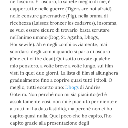
nell’oscuro. E l’oscuro, lo sapete meglio di me, è
dappertutto: nelle guerre (Tigers are not afraid),
nelle censure governative (Pig), nella brama di
ricchezza (Laissez bronzer les cadavres), insomma,
se vuoi essere sicuro di trovarlo, basta scrutare
nell’animo umano (Dog, St. Agatha, Dhogs,
Housewife). Ah e negli zombi ovviamente, mai
scordarsi degli zombi quando si parla di oscuro
(One cut of the dead).
Qui sotto trovate qualche
mio pensiero, a volte breve a volte lungo, sui film
visti in quei due giorni. La lista di film si allungherà
gradualmente fino a coprire quasi tutti i titoli. O
meglio, tutti eccetto uno:
Dhogs
di Andrès
Goteira. Non perché non mi sia piaciuto (ed è
assolutamente così, non mi è piaciuto per niente e
a tratti mi ha dato fastidio), ma perché non ci ho
capito quasi nulla. Quel poco che ho capito, l’ho
capito grazie alla presentazione
degli