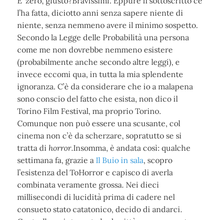
E’ zero, giusto?
Bravissimi. Eppure il sottoscritto ce
l’ha fatta, diciotto anni senza sapere niente di
niente, senza nemmeno avere il minimo sospetto.
Secondo la Legge delle Probabilità una persona
come me non dovrebbe nemmeno esistere
(probabilmente anche secondo altre leggi), e
invece eccomi qua, in tutta la mia splendente
ignoranza. C’è da considerare che io a malapena
sono conscio del fatto che esista, non dico il
Torino Film Festival, ma proprio Torino.
Comunque non può essere una scusante, col
cinema non c’è da scherzare, sopratutto se si
tratta di
horror
.Insomma, è andata così: qualche
settimana fa, grazie a
Il Buio in sala
, scopro
l’esistenza del ToHorror e capisco di averla
combinata
veramente grossa. Nei dieci
millisecondi di lucidità prima di cadere nel
consueto stato catatonico, decido di andarci.