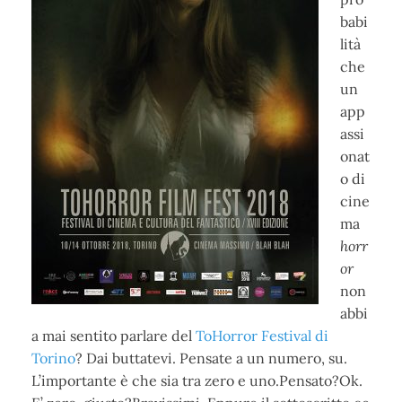
babi
lità
che
un
app
assi
onat
o di
cine
ma
horr
or
non
abbi
a mai sentito parlare del
ToHorror Festival di
Torino
? Dai buttatevi. Pensate a un numero, su.
L’importante è che sia tra zero e uno.Pensato?
Ok.