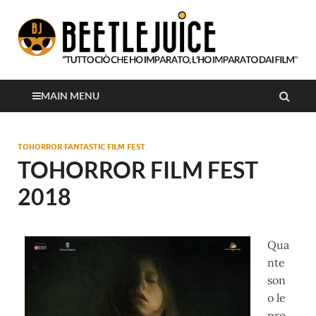
Tutto ciò che ho imparato, l'ho imparato dai film
Beetlejuice
MAIN MENU
TOHORROR FANTASTIC FILM FEST
TOHORROR FILM FEST
2018
Qua
nte
son
o le
pro