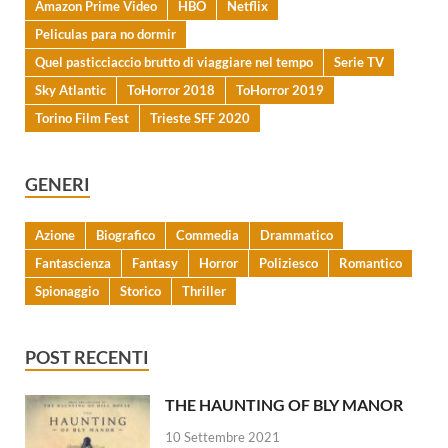
Amazon Prime Video
HBO
Netflix
Peliculas para no dormir
Quel pasticciaccio brutto di viaggiare nel tempo
Serie TV
Sky Atlantic
ToHorror 2018
ToHorror 2019
Torino Film Fest
Trieste SFF 2020
GENERI
Azione
Biografico
Commedia
Drammatico
Fantascienza
Fantasy
Horror
Poliziesco
Romantico
Spionaggio
Storico
Thriller
POST RECENTI
THE HAUNTING OF BLY MANOR
10 Settembre 2021