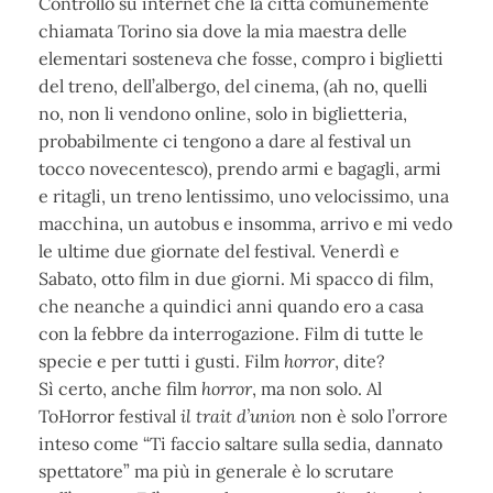
Controllo su internet che la città comunemente
chiamata Torino sia dove la mia maestra delle
elementari sosteneva che fosse, compro i biglietti
del treno, dell’albergo, del cinema, (ah no, quelli
no, non li vendono online, solo in biglietteria,
probabilmente ci tengono a dare al festival un
tocco novecentesco), prendo armi e bagagli, armi
e ritagli, un treno lentissimo, uno velocissimo, una
macchina, un autobus e insomma, arrivo e mi vedo
le ultime due giornate del festival. Venerdì e
Sabato, otto film in due giorni.
Mi spacco di film,
che neanche a quindici anni quando ero a casa
con la febbre da interrogazione. Film di tutte le
specie e per tutti i gusti. Film
horror
, dite?
Sì certo, anche film
horror
, ma non solo. Al
ToHorror festival
il trait d’union
non è solo l’orrore
inteso come “Ti faccio saltare sulla sedia, dannato
spettatore” ma più in generale è lo scrutare