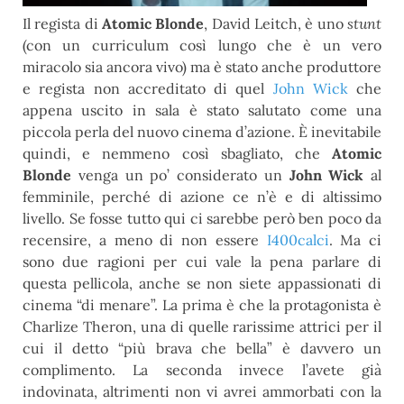
Il regista di
Atomic Blonde
, David Leitch, è uno
stunt
(con un curriculum così lungo che è un vero
miracolo sia ancora vivo) ma è stato anche produttore
e regista non accreditato di quel
John Wick
che
appena uscito in sala è stato salutato come una
piccola perla del nuovo cinema d’azione. È inevitabile
quindi, e nemmeno così sbagliato, che
Atomic
Blonde
venga un po’ considerato un
John Wick
al
femminile, perché di azione ce n’è e di altissimo
livello. Se fosse tutto qui ci sarebbe però ben poco da
recensire, a meno di non essere
I400calci
. Ma ci
sono due ragioni per cui vale la pena parlare di
questa pellicola, anche se non siete appassionati di
cinema “di menare”. La prima è che la protagonista è
Charlize Theron, una di quelle rarissime attrici per il
cui il detto “più brava che bella” è davvero un
complimento. La seconda invece l’avete già
indovinata, altrimenti non vi avrei ammorbati con la