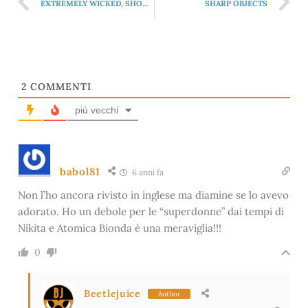
EXTREMELY WICKED, SHOCKINGLY EVIL AND VILE
SHARP OBJECTS
2
COMMENTI
più vecchi
babol81
6 anni fa
Non l’ho ancora rivisto in inglese ma diamine se lo avevo
adorato. Ho un debole per le “superdonne” dai tempi di
Nikita e Atomica Bionda è una meraviglia!!!
0
Beetlejuice
Author