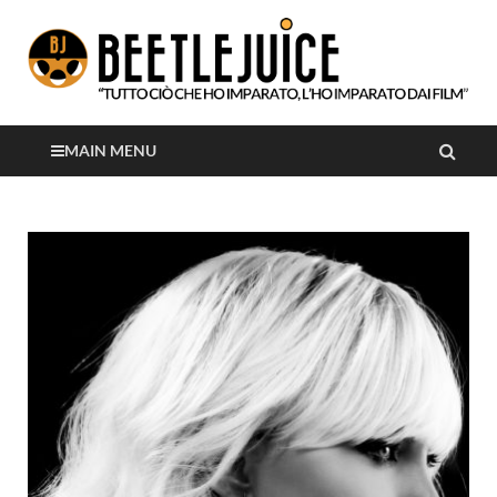
Tutto ciò che ho imparato, l'ho imparato dai film
Beetlejuice
MAIN MENU