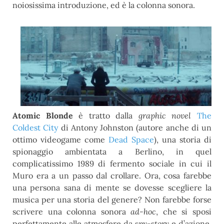
noiosissima introduzione, ed è la colonna sonora.
Atomic Blonde
è tratto dalla
graphic novel
The
Coldest City
di Antony Johnston (autore anche di un
ottimo videogame come
Dead Space
), una storia di
spionaggio ambientata a Berlino, in quel
complicatissimo 1989 di fermento sociale in cui il
Muro era a un passo dal crollare. Ora, cosa farebbe
una persona sana di mente se dovesse scegliere la
musica per una storia del genere? Non farebbe forse
scrivere una colonna sonora
ad-hoc
, che si sposi
perfettamente alle atmosfere da
spy-story
e d’azione,