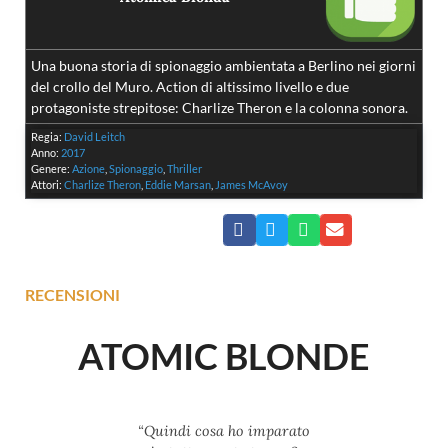
Una buona storia di spionaggio ambientata a Berlino nei giorni
del crollo del Muro. Action di altissimo livello e due
protagoniste strepitose: Charlize Theron e la colonna sonora.
Regia:
David Leitch
Anno:
2017
Genere:
Azione
,
Spionaggio
,
Thriller
Attori:
Charlize Theron
,
Eddie Marsan
,
James McAvoy
RECENSIONI
ATOMIC BLONDE
“Quindi cosa ho imparato