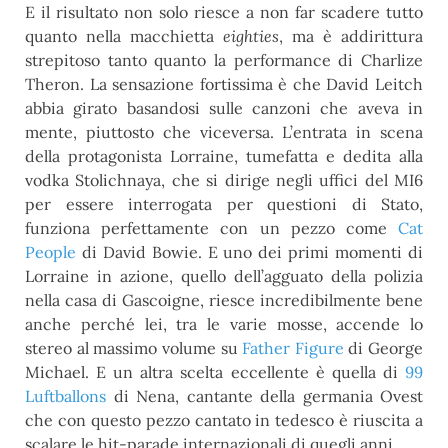
E il risultato non solo riesce a non far scadere tutto
quanto nella macchietta
eighties
, ma è addirittura
strepitoso tanto quanto la performance di Charlize
Theron. La sensazione fortissima è che David Leitch
abbia girato basandosi sulle canzoni che aveva in
mente, piuttosto che viceversa. L’entrata in scena
della protagonista Lorraine, tumefatta e dedita alla
vodka Stolichnaya, che si dirige negli uffici del MI6
per essere interrogata per questioni di Stato,
funziona perfettamente con un pezzo come
Cat
People
di David Bowie. E uno dei primi momenti di
Lorraine in azione, quello dell’agguato della polizia
nella casa di Gascoigne, riesce incredibilmente bene
anche perché lei, tra le varie mosse, accende lo
stereo al massimo volume su
Father Figure
di George
Michael. E un altra scelta eccellente è quella di
99
Luftballons
di Nena, cantante della germania Ovest
che con questo pezzo cantato in tedesco è riuscita a
scalare le hit-parade internazionali di quegli anni.