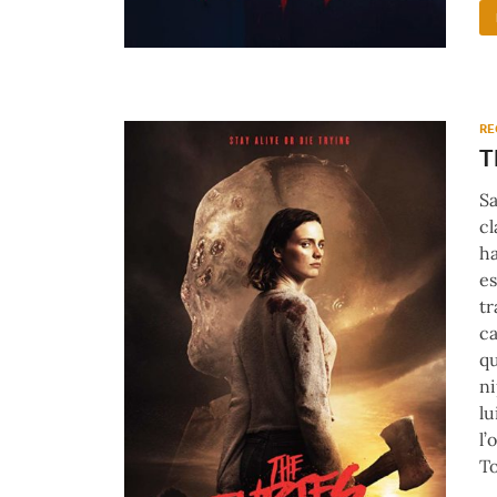
RE
T
Sa
cl
ha
es
tr
ca
qu
ni
lu
l’
T