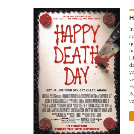
MI
H
In
ap
qu
no
l’
da
yo
ve
Ha
Be
ve