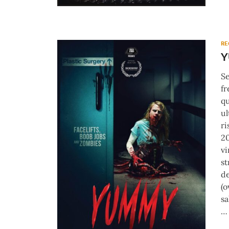
RE
Se
fr
qu
ul
ri
20
vi
st
de
(o
sa
…