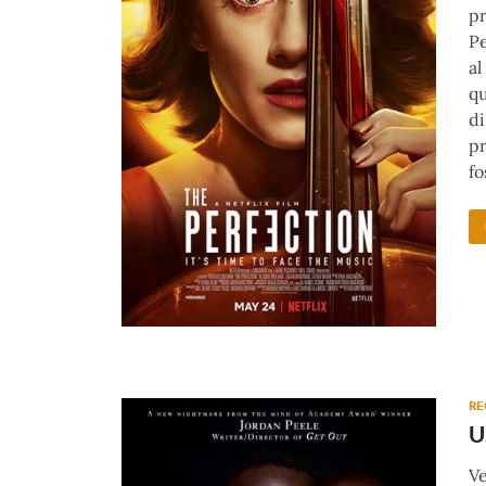
pr
Pe
al
qu
di
pr
fo
RE
U
Ve