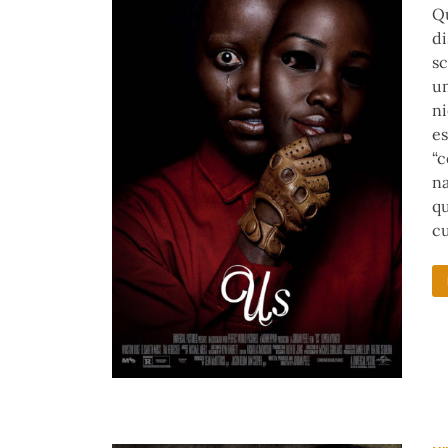
Qu
di
sc
um
ni
e
“c
na
qu
cu