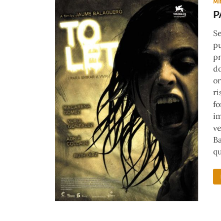
MI
P
Se
pu
pr
do
or
ri
fo
im
ve
Ba
qu