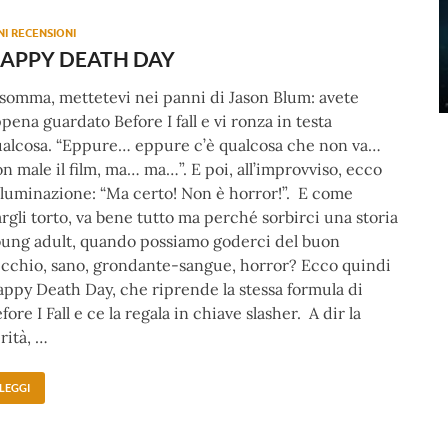
NI RECENSIONI
APPY DEATH DAY
somma, mettetevi nei panni di Jason Blum: avete
pena guardato Before I fall e vi ronza in testa
alcosa. “Eppure… eppure c’è qualcosa che non va…
n male il film, ma… ma…”. E poi, all’improvviso, ecco
illuminazione: “Ma certo! Non è horror!”. E come
rgli torto, va bene tutto ma perché sorbirci una storia
ung adult, quando possiamo goderci del buon
cchio, sano, grondante-sangue, horror? Ecco quindi
ppy Death Day, che riprende la stessa formula di
fore I Fall e ce la regala in chiave slasher. A dir la
rità, …
LEGGI