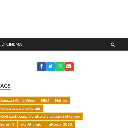
o dai film
A DI CINEMA
TAGS
Amazon Prime Video
HBO
Netflix
Peliculas para no dormir
Quel pasticciaccio brutto di viaggiare nel tempo
Serie TV
Sky Atlantic
ToHorror 2018