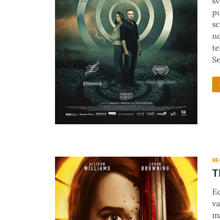
sv
pu
sc
no
te
Se
RE
T
Ec
va
ma