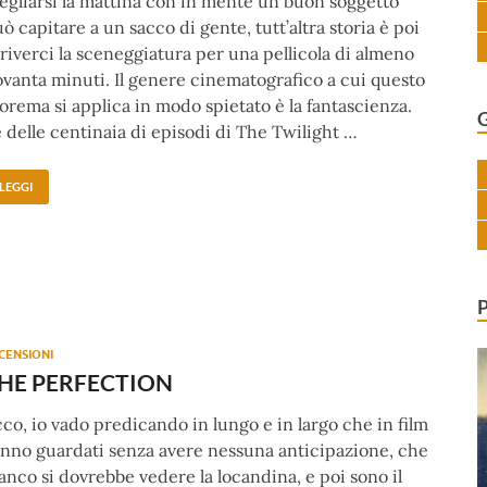
egliarsi la mattina con in mente un buon soggetto
ò capitare a un sacco di gente, tutt’altra storia è poi
riverci la sceneggiatura per una pellicola di almeno
vanta minuti. Il genere cinematografico a cui questo
orema si applica in modo spietato è la fantascienza.
 delle centinaia di episodi di The Twilight …
LEGGI
CENSIONI
HE PERFECTION
co, io vado predicando in lungo e in largo che in film
nno guardati senza avere nessuna anticipazione, che
nco si dovrebbe vedere la locandina, e poi sono il