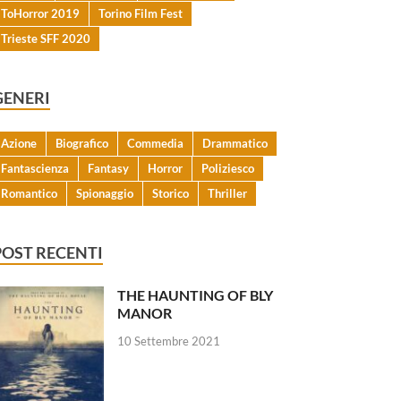
ToHorror 2019
Torino Film Fest
Trieste SFF 2020
GENERI
Azione
Biografico
Commedia
Drammatico
Fantascienza
Fantasy
Horror
Poliziesco
Romantico
Spionaggio
Storico
Thriller
POST RECENTI
THE HAUNTING OF BLY
MANOR
10 Settembre 2021